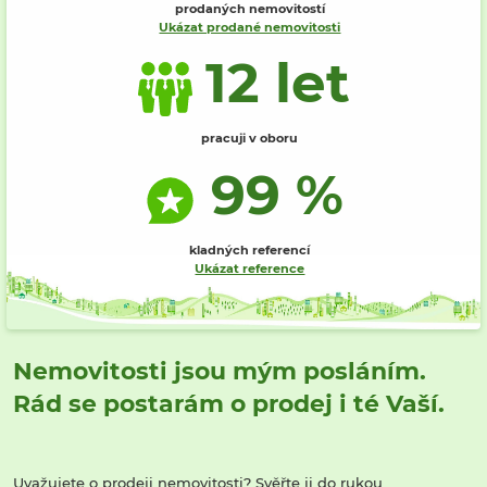
prodaných nemovitostí
Ukázat prodané nemovitosti
12 let
pracuji v oboru
99 %
kladných referencí
Ukázat reference
Nemovitosti jsou mým posláním.
Rád se postarám o prodej i té Vaší.
Uvažujete o prodeji nemovitosti? Svěřte ji do rukou