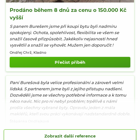
Prodáno během 8 dnů za cenu o 150.000 Kč
vyšší
S panem Burešem jsme při koupi bytu byli nadmíru
spokojený. Ochota, spolehlivost, flexibilita ve všem se
snažil časově přizpůsobit. Jakékoliv nejasnosti hned
vysvětlil a snažil se vyhovět. Mužem jen doporučit !
Ondřej Chrž
, Kladno
Přečíst příběh
Paní Burešová byla velice profesionální a zároveň velmi
lidská. S partnerem jsme byli z jejího přístupu nadšeni.
Dozvěděli jsme se všechny potřebné informace a k tomu
něco navíc. Nic pro ni nebyl problém; trpělivě s námi
prošla všechny vybrané byty. Opravdu jeden z mála
makléřů, kteří svou práci vykonávají nadstandardně dobře.
Štěpánka Ondřejková
Zobrazit další reference
S paní makléřkou jsme měli velmi dobrou zkušenost. Celá