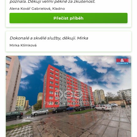
poznala. Děkuji velmi pěkně za zkušenost.
Alena Kovář Gabrielová
, Kladno
Přečíst příběh
Dokonalé a skvělé služby, děkuji. Mirka
Mirka Klímková