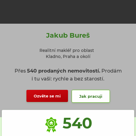
Jakub Bureš
Realitní makléř pro oblast
Kladno, Praha a okolí
Přes
540 prodaných nemovitostí.
Prodám
i tu vaši: rychle a bez starostí.
Ozvěte se mi
Jak pracuji
540