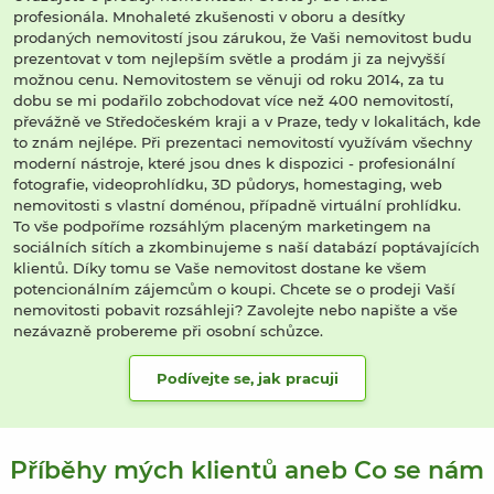
profesionála. Mnohaleté zkušenosti v oboru a desítky
prodaných nemovitostí jsou zárukou, že Vaši nemovitost budu
prezentovat v tom nejlepším světle a prodám ji za nejvyšší
možnou cenu. Nemovitostem se věnuji od roku 2014, za tu
dobu se mi podařilo zobchodovat více než 400 nemovitostí,
převážně ve Středočeském kraji a v Praze, tedy v lokalitách, kde
to znám nejlépe. Při prezentaci nemovitostí využívám všechny
moderní nástroje, které jsou dnes k dispozici - profesionální
fotografie, videoprohlídku, 3D půdorys, homestaging, web
nemovitosti s vlastní doménou, případně virtuální prohlídku.
To vše podpoříme rozsáhlým placeným marketingem na
sociálních sítích a zkombinujeme s naší databází poptávajících
klientů. Díky tomu se Vaše nemovitost dostane ke všem
potencionálním zájemcům o koupi. Chcete se o prodeji Vaší
nemovitosti pobavit rozsáhleji? Zavolejte nebo napište a vše
nezávazně probereme při osobní schůzce.
Podívejte se, jak pracuji
Příběhy mých klientů aneb Co se nám