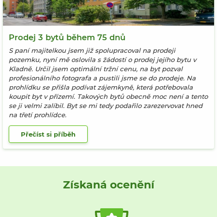
Prodej 3 bytů během 75 dnů
S paní majitelkou jsem již spolupracoval na prodeji
pozemku, nyní mě oslovila s žádostí o prodej jejího bytu v
Kladně. Určil jsem optimální tržní cenu, na byt pozval
profesionálního fotografa a pustili jsme se do prodeje. Na
prohlídku se přišla podívat zájemkyně, která potřebovala
koupit byt v přízemí. Takových bytů obecně moc není a tento
se ji velmi zalíbil. Byt se mi tedy podařilo zarezervovat hned
na třetí prohlídce.
Přečíst si příběh
Získaná ocenění