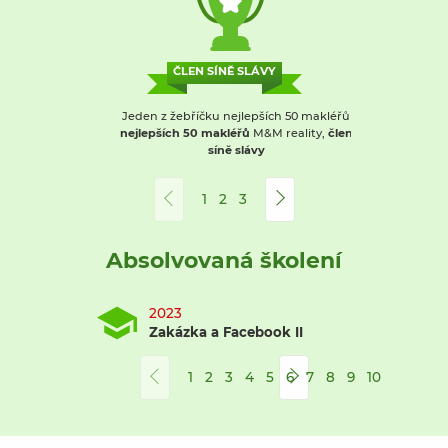
ČLEN SÍNĚ SLÁVY
Jeden z žebříčku nejlepších 50 makléřů
Jeden z 
nejlepších 50 makléřů
M&M reality,
člen
kte
síně slávy
1
2
3
Absolvovaná školení
2023
20
Zakázka a Facebook II
Pr
1
2
3
4
5
6
7
8
9
10