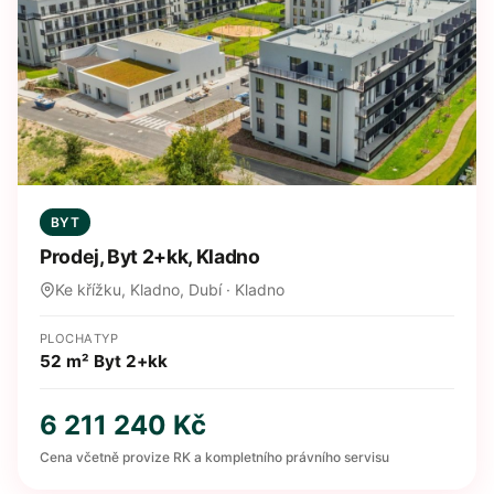
BYT
Prodej, Byt 2+kk, Kladno
Ke křížku, Kladno, Dubí · Kladno
PLOCHA
TYP
52 m²
Byt 2+kk
6 211 240 Kč
Cena včetně provize RK a kompletního právního servisu