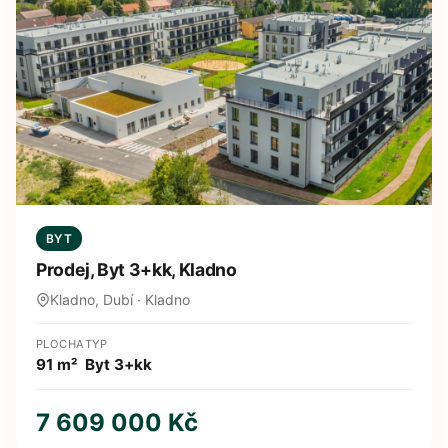
BYT
Prodej, Byt 3+kk, Kladno
Kladno, Dubí · Kladno
PLOCHA
TYP
91 m²
Byt 3+kk
7 609 000 Kč