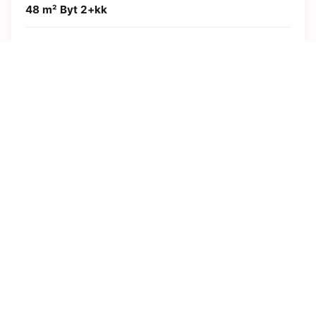
48 m²
Byt 2+kk
5 599 000 Kč
+ parkovací stání se sklepem za cenu 416.000 Kč
NA PRODEJ