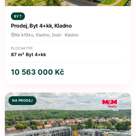
BYT
Prodej, Byt 4+kk, Kladno
Ke křížku, Kladno, Dubí · Kladno
PLOCHA
TYP
87 m²
Byt 4+kk
10 563 000 Kč
NA PRODEJ