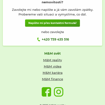
nemovitosti?
Zavolejte mi nebo napište a já vám zavolám zpátky.
Probereme vaši situaci a vymyslíme, co dál.
Napište mi přes kontaktní formulář
nebo zavolejte
+420 739 435 516
M&M svět
M&M reality
M&M videa
M&M kariéra
M&M finance