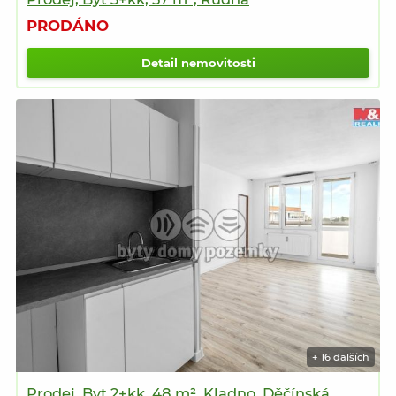
PRODÁNO
Detail nemovitosti
+ 16 dalších
Prodej, Byt 2+kk, 48 m², Kladno, Děčínská