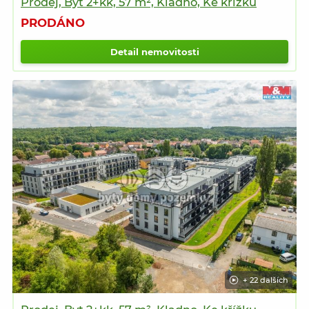
Prodej, Byt 2+kk, 57 m², Kladno, Ke křížku
PRODÁNO
Detail nemovitosti
+ 22 dalších