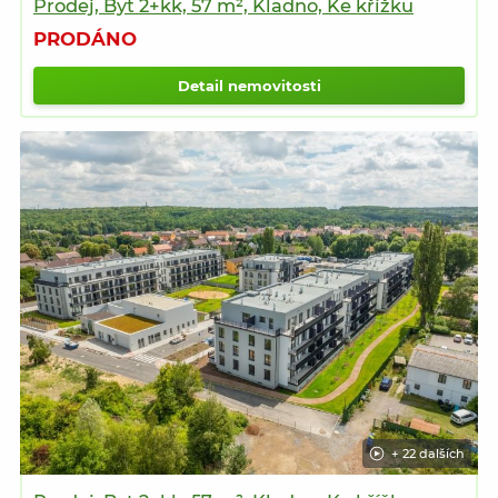
Prodej, Byt 2+kk, 57 m², Kladno, Ke křížku
PRODÁNO
Detail nemovitosti
+ 22 dalších