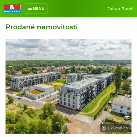
Jakub Bureš
MENU
O mně
Prodané nemovitosti
Nabídka nemovitostí
Prodané nemovitosti
Reference
Jak pracuji
Kontakt
+ 22 dalších