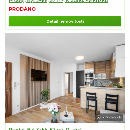
Prodej, Byt 2+kk, 57 m², Kladno, Ke křížku
PRODÁNO
Detail nemovitosti
+ 17 dalších
Prodej, Byt 3+kk, 57 m², Rudná