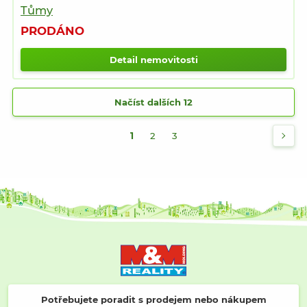
Tůmy
PRODÁNO
Detail nemovitosti
Načíst dalších 12
1
2
3
Potřebujete poradit s prodejem nebo nákupem