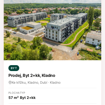
BYT
Prodej, Byt 2+kk, Kladno
Ke křížku, Kladno, Dubí · Kladno
PLOCHA
TYP
57 m²
Byt 2+kk