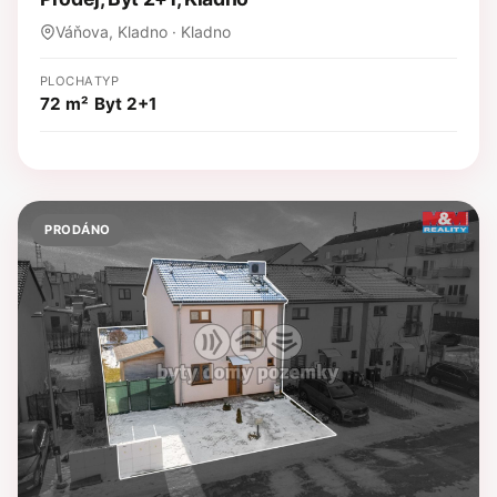
Váňova, Kladno · Kladno
PLOCHA
TYP
72 m²
Byt 2+1
PRODÁNO