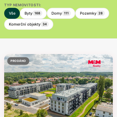
TYP NEMOVITOSTI:
Vše
Byty
Domy
Pozemky
168
111
28
Komerční objekty
34
PRODÁNO