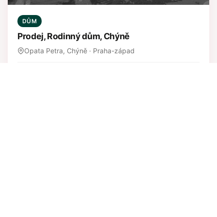
DŮM
Prodej, Rodinný dům, Chýně
Opata Petra, Chýně · Praha-západ
PLOCHA
TYP
375 m²
Rodinný dům
PRODÁNO