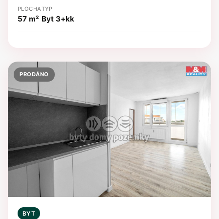
PLOCHA
TYP
57 m²
Byt 3+kk
PRODÁNO
BYT