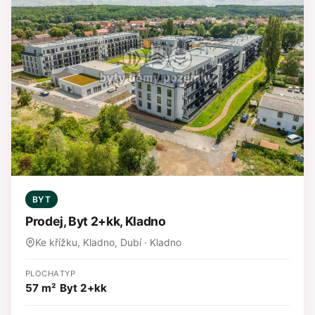
BYT
Prodej, Byt 2+kk, Kladno
Ke křížku, Kladno, Dubí · Kladno
PLOCHA
TYP
57 m²
Byt 2+kk