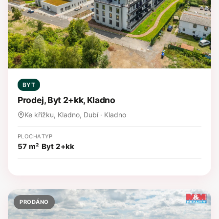
BYT
Prodej, Byt 2+kk, Kladno
Ke křížku, Kladno, Dubí · Kladno
PLOCHA
TYP
57 m²
Byt 2+kk
PRODÁNO