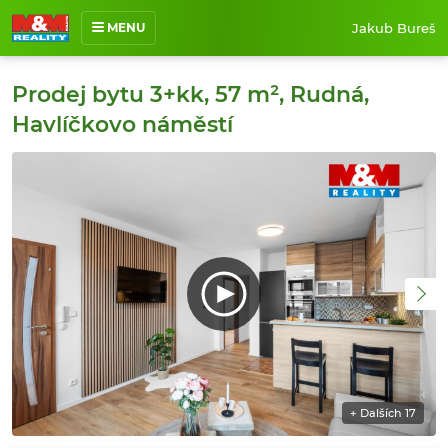
Jakub Bureš
MENU
O mně
Prodej bytu 3+kk, 57 m², Rudná,
Nabídka nemovitostí
Havlíčkovo náměstí
Prodané nemovitosti
Reference
Jak pracuji
Kontakt
+ Dalších 17