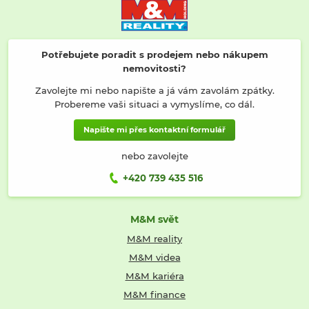
Potřebujete poradit s prodejem nebo nákupem
nemovitosti?
Zavolejte mi nebo napište a já vám zavolám zpátky.
Probereme vaši situaci a vymyslíme, co dál.
Napište mi přes kontaktní formulář
nebo zavolejte
+420 739 435 516
M&M svět
M&M reality
M&M videa
M&M kariéra
M&M finance