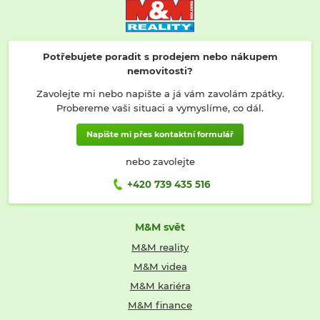
Potřebujete poradit s prodejem nebo nákupem
nemovitosti?
Zavolejte mi nebo napište a já vám zavolám zpátky.
Probereme vaši situaci a vymyslíme, co dál.
Napište mi přes kontaktní formulář
nebo zavolejte
+420 739 435 516
M&M svět
M&M reality
M&M videa
M&M kariéra
M&M finance