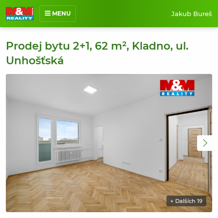
Jakub Bureš
MENU
O mně
Prodej bytu 2+1, 62 m², Kladno, ul.
Nabídka nemovitostí
Unhošťská
Prodané nemovitosti
Reference
Jak pracuji
Kontakt
+ Dalších 19