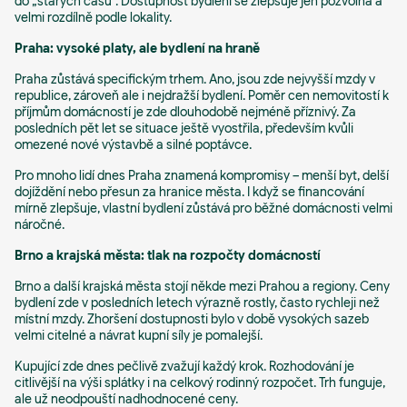
do „starých časů“. Dostupnost bydlení se zlepšuje jen pozvolna a
velmi rozdílně podle lokality.
Praha: vysoké platy, ale bydlení na hraně
Praha zůstává specifickým trhem. Ano, jsou zde nejvyšší mzdy v
republice, zároveň ale i nejdražší bydlení. Poměr cen nemovitostí k
příjmům domácností je zde dlouhodobě nejméně příznivý. Za
posledních pět let se situace ještě vyostřila, především kvůli
omezené nové výstavbě a silné poptávce.
Pro mnoho lidí dnes Praha znamená kompromisy – menší byt, delší
dojíždění nebo přesun za hranice města. I když se financování
mírně zlepšuje, vlastní bydlení zůstává pro běžné domácnosti velmi
náročné.
Brno a krajská města: tlak na rozpočty domácností
Brno a další krajská města stojí někde mezi Prahou a regiony. Ceny
bydlení zde v posledních letech výrazně rostly, často rychleji než
místní mzdy. Zhoršení dostupnosti bylo v době vysokých sazeb
velmi citelné a návrat kupní síly je pomalejší.
Kupující zde dnes pečlivě zvažují každý krok. Rozhodování je
citlivější na výši splátky i na celkový rodinný rozpočet. Trh funguje,
ale už neodpouští nadhodnocené ceny.