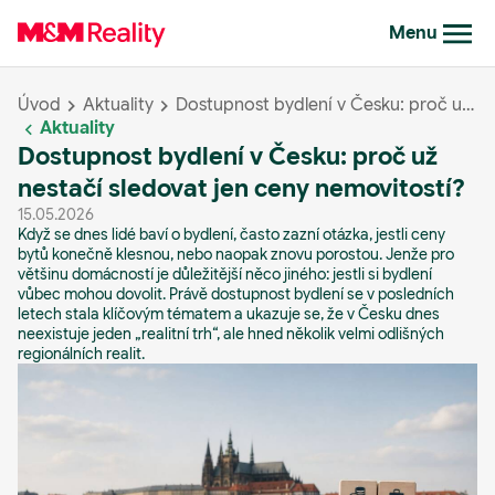
Menu
Úvod
Aktuality
Dostupnost bydlení v Česku: proč už nestačí sledovat jen ceny nemovitostí?
Aktuality
Dostupnost bydlení v Česku: proč už
nestačí sledovat jen ceny nemovitostí?
15.05.2026
Když se dnes lidé baví o bydlení, často zazní otázka, jestli ceny
bytů konečně klesnou, nebo naopak znovu porostou. Jenže pro
většinu domácností je důležitější něco jiného: jestli si bydlení
vůbec mohou dovolit. Právě dostupnost bydlení se v posledních
letech stala klíčovým tématem a ukazuje se, že v Česku dnes
neexistuje jeden „realitní trh“, ale hned několik velmi odlišných
regionálních realit.