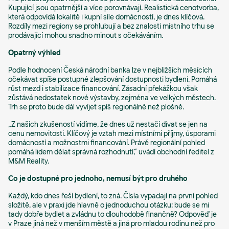
Kupující jsou opatrnější a více porovnávají. Realistická cenotvorba,
která odpovídá lokalitě i kupní síle domácností, je dnes klíčová.
Rozdíly mezi regiony se prohlubují a bez znalosti místního trhu se
prodávající mohou snadno minout s očekáváním.
Opatrný výhled
Podle hodnocení Česká národní banka lze v nejbližších měsících
očekávat spíše postupné zlepšování dostupnosti bydlení. Pomáhá
růst mezd i stabilizace financování. Zásadní překážkou však
zůstává nedostatek nové výstavby, zejména ve velkých městech.
Trh se proto bude dál vyvíjet spíš regionálně než plošně.
„Z našich zkušeností vidíme, že dnes už nestačí dívat se jen na
cenu nemovitosti. Klíčový je vztah mezi místními příjmy, úsporami
domácností a možnostmi financování. Právě regionální pohled
pomáhá lidem dělat správná rozhodnutí,“
uvádí obchodní ředitel z
M&M Reality.
Co je dostupné pro jednoho, nemusí být pro druhého
Každý, kdo dnes řeší bydlení, to zná. Čísla vypadají na první pohled
složitě, ale v praxi jde hlavně o jednoduchou otázku: bude se mi
tady dobře bydlet a zvládnu to dlouhodobě finančně? Odpověď je
v Praze jiná než v menším městě a jiná pro mladou rodinu než pro