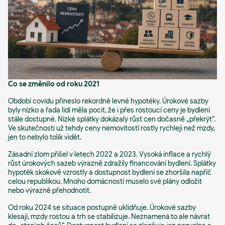
Co se změnilo od roku 2021
Období covidu přineslo rekordně levné hypotéky. Úrokové sazby
byly nízko a řada lidí měla pocit, že i přes rostoucí ceny je bydlení
stále dostupné. Nízké splátky dokázaly růst cen dočasně „překrýt“.
Ve skutečnosti už tehdy ceny nemovitostí rostly rychleji než mzdy,
jen to nebylo tolik vidět.
Zásadní zlom přišel v letech 2022 a 2023. Vysoká inflace a rychlý
růst úrokových sazeb výrazně zdražily financování bydlení. Splátky
hypoték skokově vzrostly a dostupnost bydlení se zhoršila napříč
celou republikou. Mnoho domácností muselo své plány odložit
nebo výrazně přehodnotit.
Od roku 2024 se situace postupně uklidňuje. Úrokové sazby
klesají, mzdy rostou a trh se stabilizuje. Neznamená to ale návrat