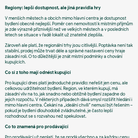
Regiony: lepší dostupnost, ale jiná pravidla hry
V menších městech a obcích mimo hlavní centra je dostupnost
bydlení obecně nejlepší. Poměr cen nemovitostí k místním příjmům
je zde výrazně příznivější než ve velkých městech a v posledních
letech se situace v řadě lokalit už znatelně zlepšila.
Zároveň ale platí, že regionální trhy jsou citlivější. Poptávka není tak
stabilní, prodej může trvat déle a správné nastavení ceny hraje
zásadní roli. O to důležitější je znát místní podmínky a chování
kupujících.
Co si z toho mají odnést kupující
Pro kupující dnes platí jednoduché pravidlo: neřešit jen cenu, ale
celkovou udržitelnost bydlení. Region, ve kterém kupují, má
zásadní vliv na to, jak snadno nebo obtížně bydlení zapadne do
jejich rozpočtu. V některých případech dává smysl rozšířit hledání i
mimo hlavní centra. Čekání na „ideální chvíli“ nemusí být řešením –
pokud je bydlení dlouhodobě zvládnutelné, je často lepší
rozhodnout se s rozvahou než spekulovat.
Co to znamená pro prodávající
Pro prodávající už neplatí, že se prodá všechno a za každou cenu.